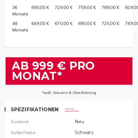
36
690,00 €
729,00 €
759,00 €
789,00 €
819,0
Monate
48
649,00 €
670,00 €
690,00 €
725,00 €
749,0
Monate
999 €
*exkl. Steuern & Überführung
SPEZIFIKATIONEN
Zustand
Neu
Außenfarbe
Schwarz