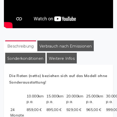
Beschreibung
Verbrauch nach Emissionen
Sonderkonditionen
Weitere Infos
Die Raten (netto) beziehen sich auf das Modell ohne
Sonderausstattung!
10.000km
15.000km
20.000km
25.000km
30.00
p.a.
p.a.
p.a.
p.a.
p.a.
24
859,00 €
895,00 €
929,00 €
965,00 €
999,0
Monate